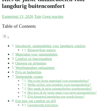
langdurig buitencomfort
Esmee
juni 13, 2026
Tuin
Geen reacties
Table of Contents
Introductie: tuinmeubelen voor langdurig comfort
Belangrijkste punten
Materialen voor tuinmeubelen
Comfort en functionaliteit
Ontwerp en stijlopties
Weerbestendige oplossingen
Prijs en budgettips
Veelgestelde vragen
Wat is het beste materiaal voor tuinmeubelen?
Welke stijlen zijn trending voor tuinmeubelen?
Hoe maak ik mijn tuinmeubelen weerbestendig?
Hoe kies ik de juiste maat voor mijn tuinmeubelen?
Zijn kunststof meubelen een goede keuze?
Een tuin van comfort en stijl
Gerelateerde berichten: