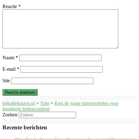
Reactie
*
Naam
*
E-mail
*
Site
kijkallehuizen.nl
>
Tuin
>
Kies de juiste tuinmeubelen voor
langdurig buitencomfort
Zoeken
Recente berichten