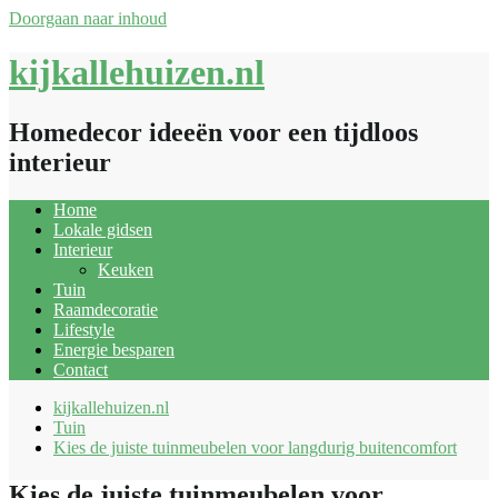
Doorgaan naar inhoud
kijkallehuizen.nl
Homedecor ideeën voor een tijdloos
interieur
Home
Lokale gidsen
Interieur
Keuken
Tuin
Raamdecoratie
Lifestyle
Energie besparen
Contact
kijkallehuizen.nl
Tuin
Kies de juiste tuinmeubelen voor langdurig buitencomfort
Kies de juiste tuinmeubelen voor