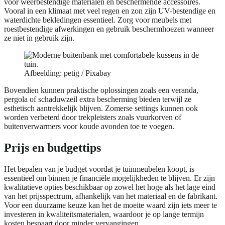
voor weerbestendige materialen en beschermende accessoires.
Vooral in een klimaat met veel regen en zon zijn UV-bestendige en
waterdichte bekledingen essentieel. Zorg voor meubels met
roestbestendige afwerkingen en gebruik beschermhoezen wanneer
ze niet in gebruik zijn.
Afbeelding: petig / Pixabay
Bovendien kunnen praktische oplossingen zoals een veranda,
pergola of schaduwzeil extra bescherming bieden terwijl ze
esthetisch aantrekkelijk blijven. Zomerse settings kunnen ook
worden verbeterd door trekpleisters zoals vuurkorven of
buitenverwarmers voor koude avonden toe te voegen.
Prijs en budgettips
Het bepalen van je budget voordat je tuinmeubelen koopt, is
essentieel om binnen je financiële mogelijkheden te blijven. Er zijn
kwalitatieve opties beschikbaar op zowel het hoge als het lage eind
van het prijsspectrum, afhankelijk van het materiaal en de fabrikant.
Voor een duurzame keuze kan het de moeite waard zijn iets meer te
investeren in kwaliteitsmaterialen, waardoor je op lange termijn
kosten bespaart door minder vervangingen.