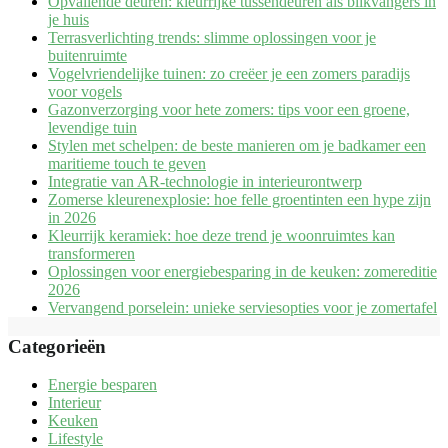
Opvallende deuren: kleurrijke tussendeuren als blikvangers in
je huis
Terrasverlichting trends: slimme oplossingen voor je
buitenruimte
Vogelvriendelijke tuinen: zo creëer je een zomers paradijs
voor vogels
Gazonverzorging voor hete zomers: tips voor een groene,
levendige tuin
Stylen met schelpen: de beste manieren om je badkamer een
maritieme touch te geven
Integratie van AR-technologie in interieurontwerp
Zomerse kleurenexplosie: hoe felle groentinten een hype zijn
in 2026
Kleurrijk keramiek: hoe deze trend je woonruimtes kan
transformeren
Oplossingen voor energiebesparing in de keuken: zomereditie
2026
Vervangend porselein: unieke serviesopties voor je zomertafel
Categorieën
Energie besparen
Interieur
Keuken
Lifestyle