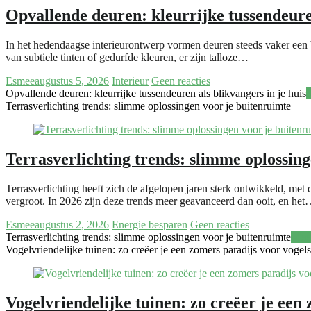
Opvallende deuren: kleurrijke tussendeuren
In het hedendaagse interieurontwerp vormen deuren steeds vaker een b
van subtiele tinten of gedurfde kleuren, er zijn talloze…
Esmee
augustus 5, 2026
Interieur
Geen reacties
Opvallende deuren: kleurrijke tussendeuren als blikvangers in je huis
M
Terrasverlichting trends: slimme oplossingen voor je buitenruimte
Terrasverlichting trends: slimme oplossin
Terrasverlichting heeft zich de afgelopen jaren sterk ontwikkeld, me
vergroot. In 2026 zijn deze trends meer geavanceerd dan ooit, en he
Esmee
augustus 2, 2026
Energie besparen
Geen reacties
Terrasverlichting trends: slimme oplossingen voor je buitenruimte
Meer
Vogelvriendelijke tuinen: zo creëer je een zomers paradijs voor vogels
Vogelvriendelijke tuinen: zo creëer je een