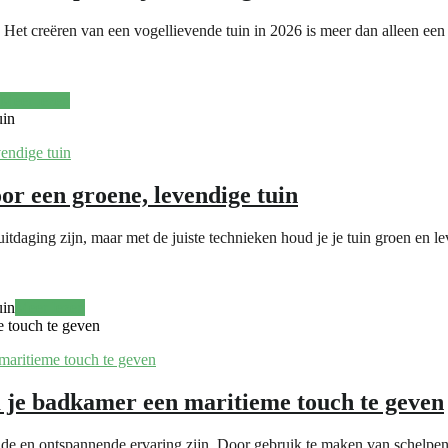
s Het creëren van een vogellievende tuin in 2026 is meer dan alleen een 
Meer lezen
uin
or een groene, levendige tuin
itdaging zijn, maar met de juiste technieken houd je je tuin groen en 
uin
Meer lezen
e touch te geven
m je badkamer een maritieme touch te geven
nde en ontspannende ervaring zijn. Door gebruik te maken van schelpen 