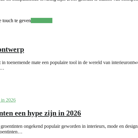
e touch te geven
Meer lezen
rontwerp
n toenemende mate een populaire tool in de wereld van interieurontwerp
he…
nten een hype zijn in 2026
 groentinten ongekend populair geworden in interieurs, mode en desig
roentinten…