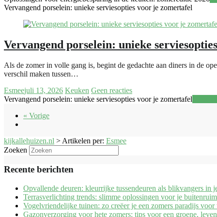
Vervangend porselein: unieke serviesopties voor je zomertafel
Vervangend porselein: unieke serviesopties
Als de zomer in volle gang is, begint de gedachte aan diners in de ope
verschil maken tussen…
Esmee
juli 13, 2026
Keuken
Geen reacties
Vervangend porselein: unieke serviesopties voor je zomertafel
Meer le
« Vorige
kijkallehuizen.nl
>
Artikelen per:
Esmee
Zoeken
Recente berichten
Opvallende deuren: kleurrijke tussendeuren als blikvangers in j
Terrasverlichting trends: slimme oplossingen voor je buitenruim
Vogelvriendelijke tuinen: zo creëer je een zomers paradijs voor
Gazonverzorging voor hete zomers: tips voor een groene, leven