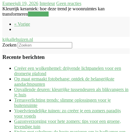
Esmee
juli 19, 2026
Interieur
Geen reacties
Kleurrijk keramiek: hoe deze trend je woonruimtes kan
transformeren
Meer lezen
« Vorige
kijkallehuizen.nl
Zoeken
Recente berichten
Creëer een wolkenhemel: drijvende lichtpanelen voor een
dromerig plafond
Op maat gemaakt fotobehang: ontdek de belangrijkste
aandachtspunten
Opvallende deuren: kleurrijke tussendeuren als blikvangers in
je huis
Terrasverlichting trends: slimme oplossingen voor je
buitenruimte
Vogelvriendelijke tuinen: zo creëer je een zomers paradijs
voor vogels
Gazonverzorging voor hete zomers: tips voor een groene,
levendige tuin
Stylen met schelpen: de beste manieren om je badkamer een