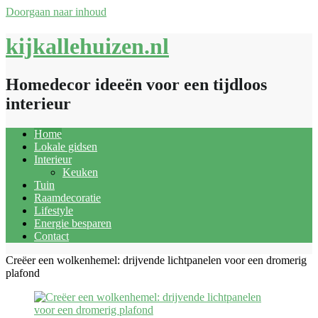
Doorgaan naar inhoud
kijkallehuizen.nl
Homedecor ideeën voor een tijdloos
interieur
Home
Lokale gidsen
Interieur
Keuken
Tuin
Raamdecoratie
Lifestyle
Energie besparen
Contact
Creëer een wolkenhemel: drijvende lichtpanelen voor een dromerig
plafond