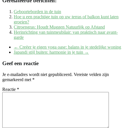
Gerelateerde berichten:
Geboorteborden in de tuin
Hoe u een prachtige tuin op uw terras of balkon kunt laten
groeien?
Citroengras: Houdt Muggen Natuurlijk op Afstand
Herinrichting van tuinmeubilair: van praktisch naar avant-
garde
←
Creëer je eigen yoga oase: balans in je stedelijke woning
Japandi stijl buiten: harmonie in je tuin
→
Geef een reactie
Je e-mailadres wordt niet gepubliceerd.
Vereiste velden zijn
gemarkeerd met
*
Reactie
*