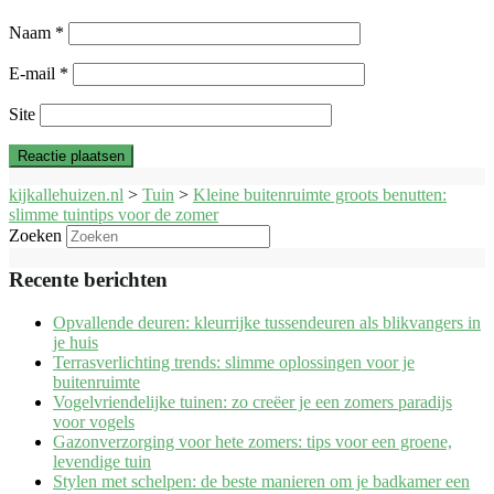
Naam
*
E-mail
*
Site
kijkallehuizen.nl
>
Tuin
>
Kleine buitenruimte groots benutten:
slimme tuintips voor de zomer
Zoeken
Recente berichten
Opvallende deuren: kleurrijke tussendeuren als blikvangers in
je huis
Terrasverlichting trends: slimme oplossingen voor je
buitenruimte
Vogelvriendelijke tuinen: zo creëer je een zomers paradijs
voor vogels
Gazonverzorging voor hete zomers: tips voor een groene,
levendige tuin
Stylen met schelpen: de beste manieren om je badkamer een