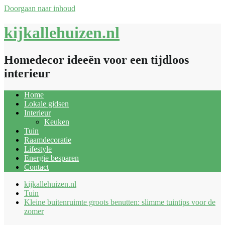
Doorgaan naar inhoud
kijkallehuizen.nl
Homedecor ideeën voor een tijdloos
interieur
Home
Lokale gidsen
Interieur
Keuken
Tuin
Raamdecoratie
Lifestyle
Energie besparen
Contact
kijkallehuizen.nl
Tuin
Kleine buitenruimte groots benutten: slimme tuintips voor de
zomer