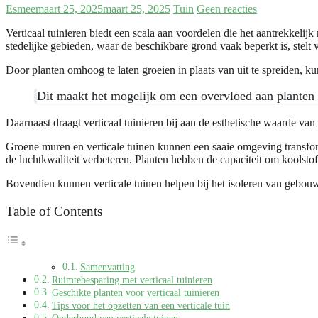
Esmee
maart 25, 2025
maart 25, 2025
Tuin
Geen reacties
Verticaal tuinieren biedt een scala aan voordelen die het aantrekkelij
stedelijke gebieden, waar de beschikbare grond vaak beperkt is, stelt 
Door planten omhoog te laten groeien in plaats van uit te spreiden, 
Dit maakt het mogelijk om een overvloed aan planten 
Daarnaast draagt verticaal tuinieren bij aan de esthetische waarde van
Groene muren en verticale tuinen kunnen een saaie omgeving transform
de luchtkwaliteit verbeteren. Planten hebben de capaciteit om koolsto
Bovendien kunnen verticale tuinen helpen bij het isoleren van gebouw
Table of Contents
Samenvatting
Ruimtebesparing met verticaal tuinieren
Geschikte planten voor verticaal tuinieren
Tips voor het opzetten van een verticale tuin