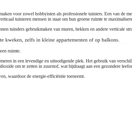
k maken voor zowel hobbyisten als professionele tuiniers. Een van de mee
verticaal tuinieren mensen in staat om hun groene ruimte te maximaliser
kunnen tuinders gebruikmaken van muren, hekken en andere verticale str
te kweken, zelfs in kleine appartementen of op balkons.
 een ruimte.
eren in een levendige en uitnodigende plek. Het gebruik van verschille
fdioxide om te zetten in zuurstof, wat bijdraagt aan een gezondere leef
en, waardoor de energie-efficiëntie toeneemt.