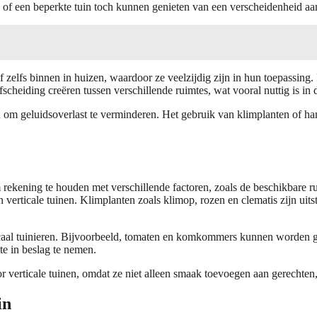
n of een beperkte tuin toch kunnen genieten van een verscheidenheid aa
 zelfs binnen in huizen, waardoor ze veelzijdig zijn in hun toepassing.
fscheiding creëren tussen verschillende ruimtes, wat vooral nuttig is in
en om geluidsoverlast te verminderen. Het gebruik van klimplanten of h
om rekening te houden met verschillende factoren, zoals de beschikbare r
in verticale tuinen. Klimplanten zoals klimop, rozen en clematis zijn u
ticaal tuinieren. Bijvoorbeeld, tomaten en komkommers kunnen worden ge
e in beslag te nemen.
r verticale tuinen, omdat ze niet alleen smaak toevoegen aan gerechten,
in