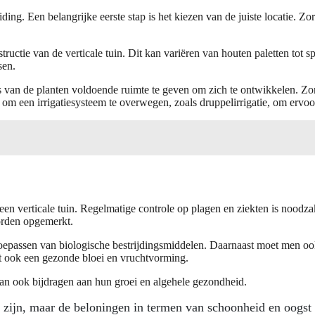
iding. Een belangrijke eerste stap is het kiezen van de juiste locatie. 
tructie van de verticale tuin. Dit kan variëren van houten paletten tot s
sen.
 van de planten voldoende ruimte te geven om zich te ontwikkelen. Zo
om een irrigatiesysteem te overwegen, zoals druppelirrigatie, om ervoor 
een verticale tuin. Regelmatige controle op plagen en ziekten is noodza
worden opgemerkt.
 toepassen van biologische bestrijdingsmiddelen. Daarnaast moet men o
rt ook een gezonde bloei en vruchtvorming.
an ook bijdragen aan hun groei en algehele gezondheid.
d zijn, maar de beloningen in termen van schoonheid en oogst