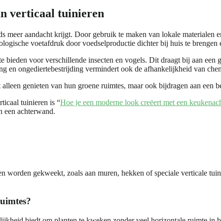
 verticaal tuinieren
eeds meer aandacht krijgt. Door gebruik te maken van lokale materialen
ologische voetafdruk door voedselproductie dichter bij huis te brengen 
te bieden voor verschillende insecten en vogels. Dit draagt bij aan een
g en ongediertebestrijding vermindert ook de afhankelijkheid van chemi
 alleen genieten van hun groene ruimtes, maar ook bijdragen aan een be
ticaal tuinieren is “
Hoe je een moderne look creëert met een keukena
an een achterwand.
ucturen worden gekweekt, zoals aan muren, hekken of speciale verticale 
ruimtes?
elijkheid biedt om planten te kweken zonder veel horizontale ruimte i