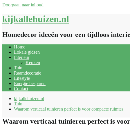
Doorgaan naar inhoud
kijkallehuizen.nl
Homedecor ideeën voor een tijdloos interi
Home
Lokale gidsen
Interieur
Keuken
Tuin
Raamdecoratie
Lifestyle
Energie besparen
Contact
kijkallehuizen.nl
Tuin
Waarom verticaal tuinieren perfect is voor compacte ruimtes
Waarom verticaal tuinieren perfect is voo