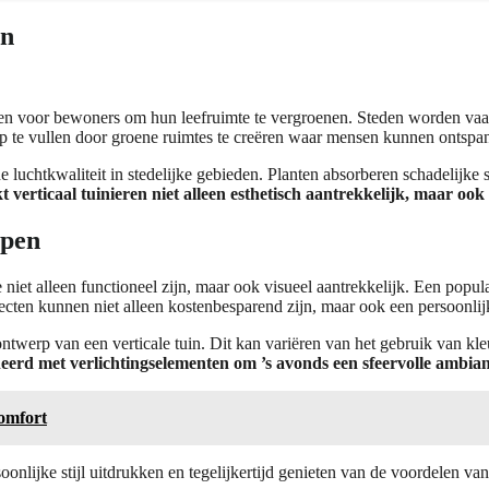
en
den voor bewoners om hun leefruimte te vergroenen. Steden worden vaak
p te vullen door groene ruimtes te creëren waar mensen kunnen ontspan
luchtkwaliteit in stedelijke gebieden. Planten absorberen schadelijke s
 verticaal tuinieren niet alleen esthetisch aantrekkelijk, maar ook
rpen
 niet alleen functioneel zijn, maar ook visueel aantrekkelijk. Een popul
ecten kunnen niet alleen kostenbesparend zijn, maar ook een persoonlijk
ontwerp van een verticale tuin. Dit kan variëren van het gebruik van kle
rd met verlichtingselementen om ’s avonds een sfeervolle ambianc
comfort
onlijke stijl uitdrukken en tegelijkertijd genieten van de voordelen v