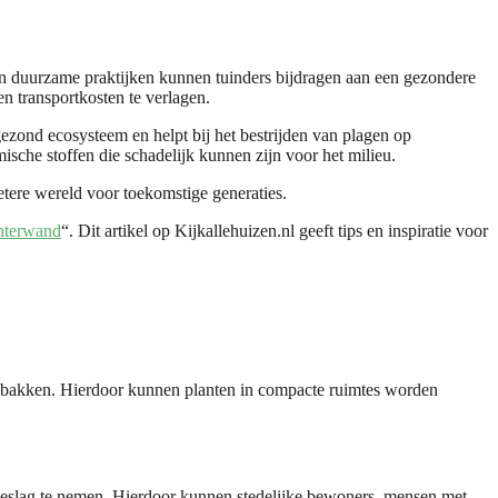
 en duurzame praktijken kunnen tuinders bijdragen aan een gezondere
en transportkosten te verlagen.
 gezond ecosysteem en helpt bij het bestrijden van plagen op
sche stoffen die schadelijk kunnen zijn voor het milieu.
tere wereld voor toekomstige generaties.
chterwand
“. Dit artikel op Kijkallehuizen.nl geeft tips en inspiratie voor
tuinbakken. Hierdoor kunnen planten in compacte ruimtes worden
n beslag te nemen. Hierdoor kunnen stedelijke bewoners, mensen met