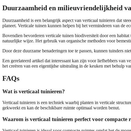
Duurzaamheid en milieuvriendelijkheid van
Duurzaamheid is een belangrijk aspect van verticaal tuinieren dat st
planeet. Verticale tuinen kunnen helpen bij het verminderen van de ec
Bovendien bevorderen verticale tuinen biodiversiteit door een habitat 
natuurlijke wijze. Het gebruik van organische methoden voor bemestin
Door deze duurzame benaderingen toe te passen, kunnen tuinders niet
Een gerelateerd artikel dat interessant kan zijn voor liefhebbers van ver
het creëren van een eigentijdse uitstraling in de keuken met behulp v
FAQs
Wat is verticaal tuinieren?
Verticaal tuinieren is een techniek waarbij planten in verticale str
gekweekt en kan de beschikbare ruimte optimaal worden benut.
Waarom is verticaal tuinieren perfect voor compacte 
Verticaal tuinieren is ideaal voor compacte ruimtes omdat het de mog