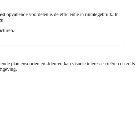
st opvallende voordelen is de efficiëntie in ruimtegebruik. In
en.
ucturen.
nde plantensoorten en -kleuren kan visuele interesse creëren en zelfs
omgeving.