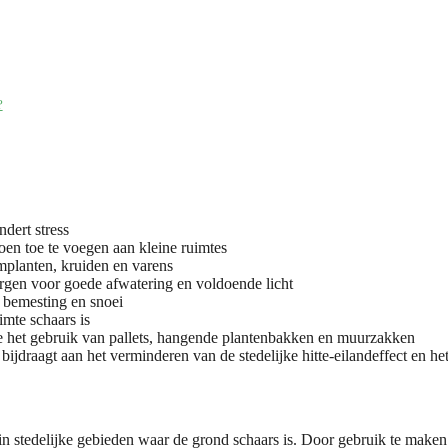
?
ndert stress
oen toe te voegen aan kleine ruimtes
implanten, kruiden en varens
zorgen voor goede afwatering en voldoende licht
, bemesting en snoei
imte schaars is
re het gebruik van pallets, hangende plantenbakken en muurzakken
 bijdraagt aan het verminderen van de stedelijke hitte-eilandeffect en he
l in stedelijke gebieden waar de grond schaars is. Door gebruik te make