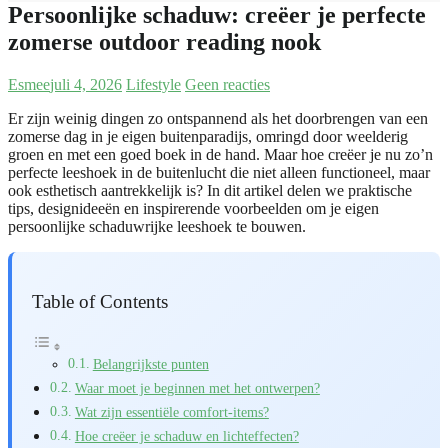
Persoonlijke schaduw: creëer je perfecte
zomerse outdoor reading nook
Esmee
juli 4, 2026
Lifestyle
Geen reacties
Er zijn weinig dingen zo ontspannend als het doorbrengen van een
zomerse dag in je eigen buitenparadijs, omringd door weelderig
groen en met een goed boek in de hand. Maar hoe creëer je nu zo’n
perfecte leeshoek in de buitenlucht die niet alleen functioneel, maar
ook esthetisch aantrekkelijk is? In dit artikel delen we praktische
tips, designideeën en inspirerende voorbeelden om je eigen
persoonlijke schaduwrijke leeshoek te bouwen.
Table of Contents
Belangrijkste punten
Waar moet je beginnen met het ontwerpen?
Wat zijn essentiële comfort-items?
Hoe creëer je schaduw en lichteffecten?