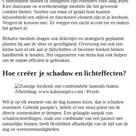
Comfortabele stoelen of loungesets zijn essentieel voor lang lezen.
Kies duurzame en weerbestendige meubels die het gewenste
comfort bieden. Stoelen van rotan of gelakt hout kunnen
bijvoorbeeld een stijlvol en functioneel element zijn in je leeshoek.
Vergeet de kussens niet. Ze voegen een zacht accent toe en maken
het geheel af.
Behalve meubels dragen ook dekentjes en strategisch geplaatste
planten bij aan de sfeer en gezelligheid. Overweeg om ook een
kleine kast of rek aan je tijdschriften of favoriete boeken binnen
handbereik te houden. Het organiseren van items kan ook helpen
om de ruimte efficiënt te gebruiken.
Hoe creëer je schaduw en lichteffecten?
Afbeelding: www.kaboompics.com / Pexels
Wil je op elk moment van de dag kunnen lezen, dan is schaduw
essentieel. Gebruik paraplu’s, luifels of een mooi prieel om de
directe zonnestralen te dempen. Een gelaagde aanpak van
schaduwinstellingen, zoals een combinatie van een parasol met
natuurlijke bomen, biedt flexibiliteit afhankelijk van de tijd van de
dag en weersomstandigheden.