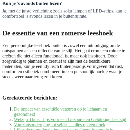
Kun je ’s avonds buiten lezen?
Ja, met de juiste verlichting zoals solar lampen of LED-strips, kan je
comfortabel ’s avonds lezen in je buitenruimte.
De essentie van een zomerse leeshoek
Een persoonlijke leeshoek buiten is zowel een uitnodiging om te
ontspannen als een reflectie van je stijl. Het gaat erom een ruimte te
creëren die niet alleen functioneel is, maar ook inspireert. Door
zorgvuldig te plannen en creatief te zijn met de beschikbare
materialen, kun je een idyllisch buitenparadijs vormgeven dat rust,
comfort en esthetiek combineert in een persoonlijk hoekje waar je
steeds weer naar terug zult keren.
Gerelateerde berichten:
De impact van essentiële vetzuren op je lichaam en
gezondheid
Welzijn Thuis: Tips voor een Gezonde en Gelukkige Leefstijl
Van zonsondergang tot selfie — alles op één doek
Lifestyle upgrade: de impact van wellness-integratie in