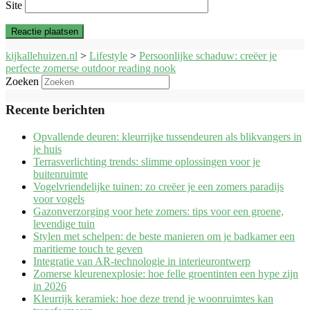
Site
kijkallehuizen.nl
>
Lifestyle
>
Persoonlijke schaduw: creëer je
perfecte zomerse outdoor reading nook
Zoeken
Recente berichten
Opvallende deuren: kleurrijke tussendeuren als blikvangers in
je huis
Terrasverlichting trends: slimme oplossingen voor je
buitenruimte
Vogelvriendelijke tuinen: zo creëer je een zomers paradijs
voor vogels
Gazonverzorging voor hete zomers: tips voor een groene,
levendige tuin
Stylen met schelpen: de beste manieren om je badkamer een
maritieme touch te geven
Integratie van AR-technologie in interieurontwerp
Zomerse kleurenexplosie: hoe felle groentinten een hype zijn
in 2026
Kleurrijk keramiek: hoe deze trend je woonruimtes kan