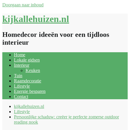
Doorgaan naar inhoud
kijkallehuizen.nl
Homedecor ideeën voor een tijdloos
interieur
Home
Lokale gidsen
Interieur
Keuken
Tuin
Raamdecoratie
Lifestyle
Energie besparen
Contact
kijkallehuizen.nl
Lifestyle
Persoonlijke schaduw: creëer je perfecte zomerse outdoor
reading nook