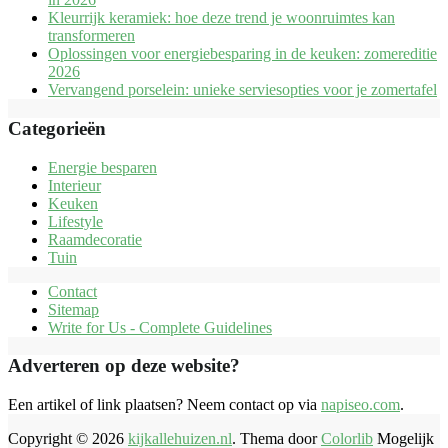
Kleurrijk keramiek: hoe deze trend je woonruimtes kan
transformeren
Oplossingen voor energiebesparing in de keuken: zomereditie
2026
Vervangend porselein: unieke serviesopties voor je zomertafel
Categorieën
Energie besparen
Interieur
Keuken
Lifestyle
Raamdecoratie
Tuin
Contact
Sitemap
Write for Us - Complete Guidelines
Adverteren op deze website?
Een artikel of link plaatsen? Neem contact op via
napiseo.com
.
Copyright © 2026
kijkallehuizen.nl
. Thema door
Colorlib
Mogelijk