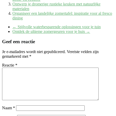
Ontwerp je dromerige rustieke keuken met natuurlijke
materialen
Organiseer een landelijke zomertafel: inspiratie voor al fresco
dining
←
Stijlvolle waterbesparende oplossingen voor je tuin
Ontdek de ultieme zomergeuren voor je huis
→
Geef een reactie
Je e-mailadres wordt niet gepubliceerd.
Vereiste velden zijn
gemarkeerd met
*
Reactie
*
Naam
*