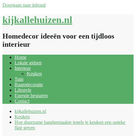
Doorgaan naar inhoud
kijkallehuizen.nl
Homedecor ideeën voor een tijdloos
interieur
Home
Lokale gidsen
Interieur
Keuken
Tuin
Raamdecoratie
Lifestyle
Energie besparen
Contact
kijkallehuizen.nl
Keuken
Hoe duurzame handgemaakte tegels je keuken een unieke
flair geven