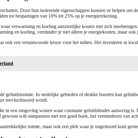
rschatten. Door hun isolerende eigenschappen kunnen ze helpen om de e
eiden tot besparingen van 10% tot 25% op je energierekening.
, waar verwarming en koeling aanzienlijke kosten met zich meebrengen
ming en koeling, verminder je niet alleen je energiekosten, maar ook j
ar ook een verantwoorde keuze voor het milieu. Het investeren in kwali
erland
e geluidsisolatie. In stedelijke gebieden of drukke buurten kan geluid
ger toevluchtsoord wordt.
f die in een omgeving wonen waar constante geluidshinder aanwezig is. D
kt of gewoon wilt ontspannen met een goed boek, het verminderen van a
 aantrekkelijke ruimte, maar ook een plek waar je ongestoord kunt geniete