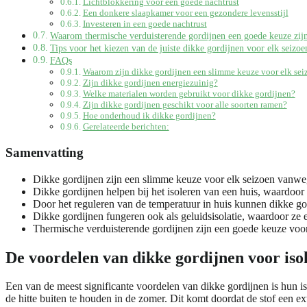
Lichtblokkering voor een goede nachtrust
Een donkere slaapkamer voor een gezondere levensstijl
Investeren in een goede nachtrust
Waarom thermische verduisterende gordijnen een goede keuze zij
Tips voor het kiezen van de juiste dikke gordijnen voor elk seizoe
FAQs
Waarom zijn dikke gordijnen een slimme keuze voor elk sei
Zijn dikke gordijnen energiezuinig?
Welke materialen worden gebruikt voor dikke gordijnen?
Zijn dikke gordijnen geschikt voor alle soorten ramen?
Hoe onderhoud ik dikke gordijnen?
Gerelateerde berichten:
Samenvatting
Dikke gordijnen zijn een slimme keuze voor elk seizoen vanwe
Dikke gordijnen helpen bij het isoleren van een huis, waardoo
Door het reguleren van de temperatuur in huis kunnen dikke go
Dikke gordijnen fungeren ook als geluidsisolatie, waardoor ze 
Thermische verduisterende gordijnen zijn een goede keuze voor
De voordelen van dikke gordijnen voor isol
Een van de meest significante voordelen van dikke gordijnen is hun 
de hitte buiten te houden in de zomer. Dit komt doordat de stof een e