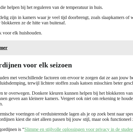
ie helpen bij het reguleren van de temperatuur in huis.
lig zijn in kamers waar je veel tijd doorbrengt, zoals slaapkamers of 
blokkeren ze de hitte van buitenaf.
jk voor elk huishouden.
amer
rdijnen voor elk seizoen
houden met verschillende factoren om ervoor te zorgen dat ze aan jouw b
luidsdemping, terwijl lichtere stoffen zoals katoen misschien beter gesc
n te overwegen. Donkere kleuren kunnen helpen bij het blokkeren van lic
unnen geven aan kleinere kamers. Vergeet ook niet om rekening te houde
n.
ermische voeringen of verduisterende lagen als je op zoek bent naar spec
ijnen kiest die niet alleen passen bij jouw stijl, maar ook functioneel 
gordijnen is “
Slimme en stijlvolle oplossingen voor privacy in de stude