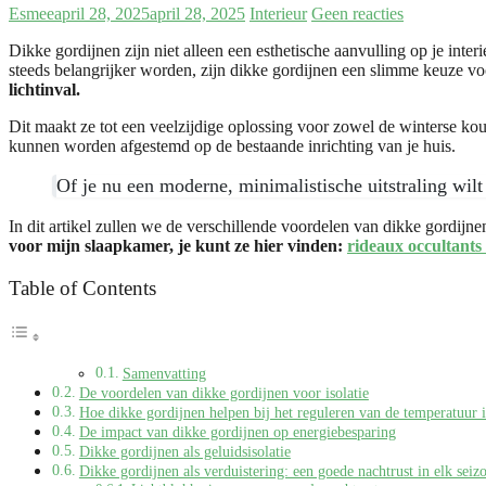
Esmee
april 28, 2025
april 28, 2025
Interieur
Geen reacties
Dikke gordijnen zijn niet alleen een esthetische aanvulling op je inte
steeds belangrijker worden, zijn dikke gordijnen een slimme keuze vo
lichtinval.
Dit maakt ze tot een veelzijdige oplossing voor zowel de winterse kou
kunnen worden afgestemd op de bestaande inrichting van je huis.
Of je nu een moderne, minimalistische uitstraling wilt 
In dit artikel zullen we de verschillende voordelen van dikke gordij
voor mijn slaapkamer, je kunt ze hier vinden:
rideaux occultants
Table of Contents
Samenvatting
De voordelen van dikke gordijnen voor isolatie
Hoe dikke gordijnen helpen bij het reguleren van de temperatuur i
De impact van dikke gordijnen op energiebesparing
Dikke gordijnen als geluidsisolatie
Dikke gordijnen als verduistering: een goede nachtrust in elk seiz