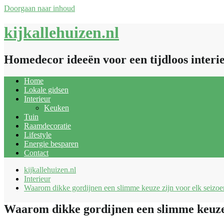
Doorgaan naar inhoud
kijkallehuizen.nl
Homedecor ideeën voor een tijdloos interi
Home
Lokale gidsen
Interieur
Keuken
Tuin
Raamdecoratie
Lifestyle
Energie besparen
Contact
kijkallehuizen.nl
Interieur
Waarom dikke gordijnen een slimme keuze zijn voor elk seizoe
Waarom dikke gordijnen een slimme keuze 