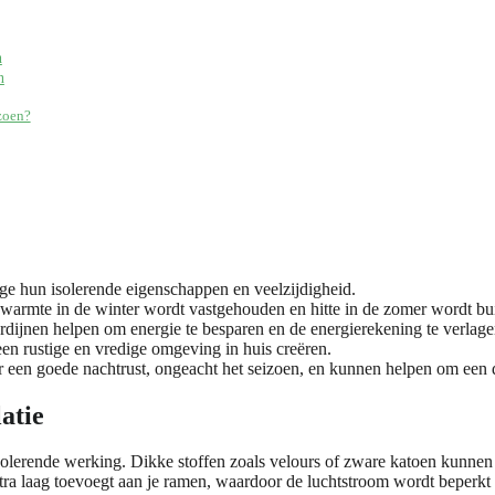
n
n
zoen?
ge hun isolerende eigenschappen en veelzijdigheid.
r warmte in de winter wordt vastgehouden en hitte in de zomer wordt b
rdijnen helpen om energie te besparen en de energierekening te verlage
een rustige en vredige omgeving in huis creëren.
 een goede nachtrust, ongeacht het seizoen, en kunnen helpen om een 
atie
isolerende werking. Dikke stoffen zoals velours of zware katoen kunn
xtra laag toevoegt aan je ramen, waardoor de luchtstroom wordt beperkt