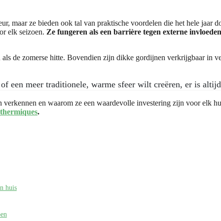
rieur, maar ze bieden ook tal van praktische voordelen die het hele jaar
or elk seizoen.
Ze fungeren als een barrière tegen externe invloeden
 als de zomerse hitte. Bovendien zijn dikke gordijnen verkrijgbaar in v
of een meer traditionele, warme sfeer wilt creëren, er is altij
nen verkennen en waarom ze een waardevolle investering zijn voor elk h
 thermiques
.
n huis
oen