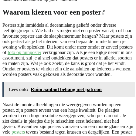
Waarom kiezen voor een poster?
Posters zijn inmiddels al decennialang geliefd onder diverse
leeftijdsgroepen. Wie had er vroeger niet een poster van zijn of haar
favoriete popster aan de slaapkamermuur hangen? Maar posters zijn
ook perfect als je het interieur van een bepaalde ruimte binnen je
woning wilt opleuken. Dit komt onder meer omdat er zoveel posters
of
foto op tuinposter
verkrijgbaar zijn. Als je een kijkje neemt in ons
assortiment, zul je al snel ontdekken dat posters er in allerlei soorten
en maten zijn. Wat je ook zoekt, de kans is groot dat je het vindt.
Omdat er posters te vinden zijn die aansluiten op iedereens wensen,
worden posters vaak gekozen als decoratie voor wanden.
Lees ook:
Ruim aanbod behang met patroon
Naast de mooie afbeeldingen die weergegeven worden op een
poster, zijn posters tevens van een hoge kwaliteit. De plaatjes
worden in een hoge resolutie weergegeven, scherper dan ooit. Je
ziet details in plaatjes die je misschien eerst helemaal niet had
gezien. Bovendien zijn posters voorzien van een mooie glans en zijn
vele
posters
tevens bestand tegen krassen en dergelijken. Een poster