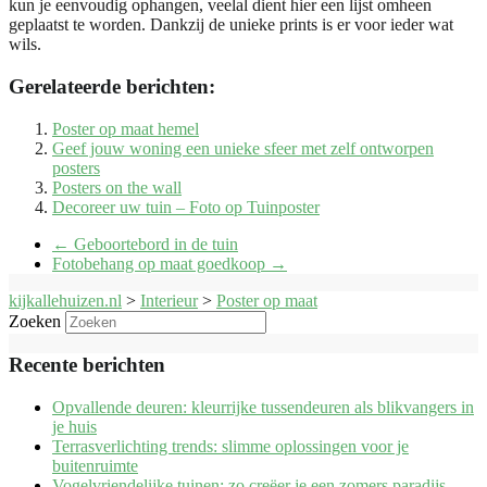
kun je eenvoudig ophangen, veelal dient hier een lijst omheen
geplaatst te worden. Dankzij de unieke prints is er voor ieder wat
wils.
Gerelateerde berichten:
Poster op maat hemel
Geef jouw woning een unieke sfeer met zelf ontworpen
posters
Posters on the wall
Decoreer uw tuin – Foto op Tuinposter
←
Geboortebord in de tuin
Fotobehang op maat goedkoop
→
kijkallehuizen.nl
>
Interieur
>
Poster op maat
Zoeken
Recente berichten
Opvallende deuren: kleurrijke tussendeuren als blikvangers in
je huis
Terrasverlichting trends: slimme oplossingen voor je
buitenruimte
Vogelvriendelijke tuinen: zo creëer je een zomers paradijs