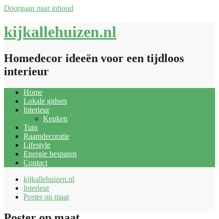
Doorgaan naar inhoud
kijkallehuizen.nl
Homedecor ideeën voor een tijdloos
interieur
Home
Lokale gidsen
Interieur
Keuken
Tuin
Raamdecoratie
Lifestyle
Energie besparen
Contact
kijkallehuizen.nl
Interieur
Poster op maat
Poster op maat