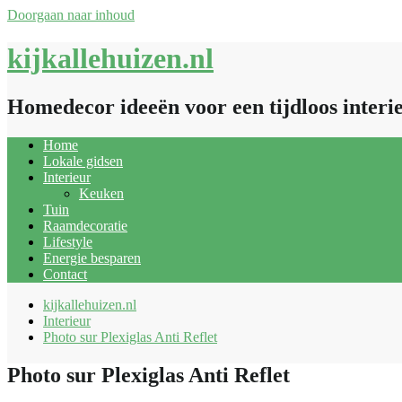
Doorgaan naar inhoud
kijkallehuizen.nl
Homedecor ideeën voor een tijdloos interi
Home
Lokale gidsen
Interieur
Keuken
Tuin
Raamdecoratie
Lifestyle
Energie besparen
Contact
kijkallehuizen.nl
Interieur
Photo sur Plexiglas Anti Reflet
Photo sur Plexiglas Anti Reflet