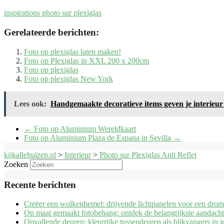
inspirations photo sur plexiglas
Gerelateerde berichten:
Foto op plexiglas laten maken!
Foto op Plexiglas in XXL 200 x 200cm
Foto op plexiglas
Foto op plexiglas New York
Lees ook:
Handgemaakte decoratieve items geven je interieur 
←
Foto op Aluminium Wereldkaart
Foto op Aluminium Plaza de Espana in ‪Sevilla‬
→
kijkallehuizen.nl
>
Interieur
>
Photo sur Plexiglas Anti Reflet
Zoeken
Recente berichten
Creëer een wolkenhemel: drijvende lichtpanelen voor een drom
Op maat gemaakt fotobehang: ontdek de belangrijkste aandach
Opvallende deuren: kleurrijke tussendeuren als blikvangers in j