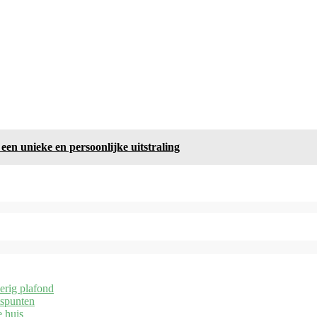
een unieke en persoonlijke uitstraling
erig plafond
tspunten
e huis