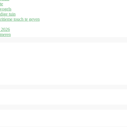
te
 vogels
dige tuin
ritieme touch te geven
n 2026
rmeren