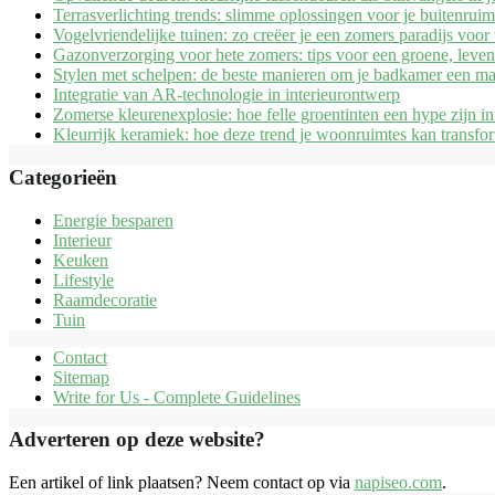
Terrasverlichting trends: slimme oplossingen voor je buitenruim
Vogelvriendelijke tuinen: zo creëer je een zomers paradijs voor
Gazonverzorging voor hete zomers: tips voor een groene, leven
Stylen met schelpen: de beste manieren om je badkamer een ma
Integratie van AR-technologie in interieurontwerp
Zomerse kleurenexplosie: hoe felle groentinten een hype zijn i
Kleurrijk keramiek: hoe deze trend je woonruimtes kan transfo
Categorieën
Energie besparen
Interieur
Keuken
Lifestyle
Raamdecoratie
Tuin
Contact
Sitemap
Write for Us - Complete Guidelines
Adverteren op deze website?
Een artikel of link plaatsen? Neem contact op via
napiseo.com
.