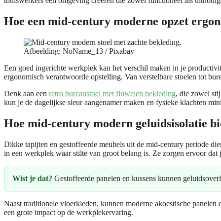
thuiswerkers een omgeving creëren die zowel functioneel als uitnodig
Hoe een mid-century moderne opzet ergon
Afbeelding: NoName_13 / Pixabay
Een goed ingerichte werkplek kan het verschil maken in je productivi
ergonomisch verantwoorde opstelling. Van verstelbare stoelen tot bur
Denk aan een
retro bureaustoel met fluwelen bekleding
, die zowel st
kun je de dagelijkse sleur aangenamer maken en fysieke klachten min
Hoe mid-century modern geluidsisolatie bi
Dikke tapijten en gestoffeerde meubels uit de mid-century periode di
in een werkplek waar stilte van groot belang is. Ze zorgen ervoor dat 
Wist je dat?
Gestoffeerde panelen en kussens kunnen geluidsoverl
Naast traditionele vloerkleden, kunnen moderne akoestische panelen en 
een grote impact op de werkplekervaring.