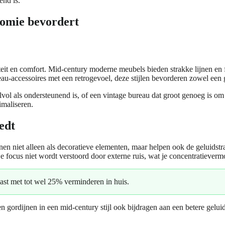
end is.
omie bevordert
teit en comfort. Mid-century moderne meubels bieden strakke lijnen en f
eau-accessoires met een retrogevoel, deze stijlen bevorderen zowel een
ijlvol als ondersteunend is, of een vintage bureau dat groot genoeg is o
imaliseren.
edt
enen niet alleen als decoratieve elementen, maar helpen ook de geluidst
je focus niet wordt verstoord door externe ruis, wat je concentratiever
ast met tot wel 25% verminderen in huis.
gordijnen in een mid-century stijl ook bijdragen aan een betere geluids