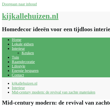
Doorgaan naar inhoud
kijkallehuizen.nl
Homedecor ideeën voor een tijdloos interi
Home
Lokale gidsen
Interieur
Keuken
Tuin
Raamdecoratie
Lifestyle
Energie besparen
Contact
kijkallehuizen.nl
Interieur
Mid-century modern: de revival van zachte materialen
Mid-century modern: de revival van zacht