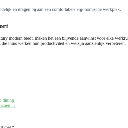
endelijk en dragen bij aan een comfortabele ergonomische werkplek.
ort
ntury modern biedt, maken het een blijvende aanwinst voor elke werkru
die thuis werken hun productiviteit en welzijn aanzienlijk verbeteren.
o dining
seizoen
→
erd met
*