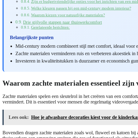
Zijn er budgetvriendelijke opties voor het inrichten van een m
Welke kleuren passen bij een mid-century modern interieur?
Waarom kiezen voor natuurlijke materialen?
Drie stijlvolle stappen naar thuiswerkcomfort
Gerelateerde berichten:
Belangrijkste punten
Mid-century modern combineert stijl met comfort, ideaal voor
Zachte materialen verminderen ruis en verbeteren akoestiek in 
Investeren in kwaliteitstukken is duurzamer en economisch guns
Waarom zachte materialen essentieel zijn 
Zachte materialen spelen een sleutelrol in het creëren van een comfor
vermindert. Dit is essentieel voor mensen die regelmatig videovergad
Lees ook:
Hoe je afwasbare decoraties kiest voor de kinderk
Bovendien dragen zachte materialen zoals wol, fluweel en katoen bij 