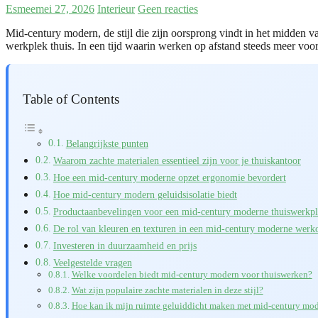
Esmee
mei 27, 2026
Interieur
Geen reacties
Mid-century modern, de stijl die zijn oorsprong vindt in het midden 
werkplek thuis. In een tijd waarin werken op afstand steeds meer vo
Table of Contents
Belangrijkste punten
Waarom zachte materialen essentieel zijn voor je thuiskantoor
Hoe een mid-century moderne opzet ergonomie bevordert
Hoe mid-century modern geluidsisolatie biedt
Productaanbevelingen voor een mid-century moderne thuiswerkp
De rol van kleuren en texturen in een mid-century moderne wer
Investeren in duurzaamheid en prijs
Veelgestelde vragen
Welke voordelen biedt mid-century modern voor thuiswerken?
Wat zijn populaire zachte materialen in deze stijl?
Hoe kan ik mijn ruimte geluiddicht maken met mid-century mo