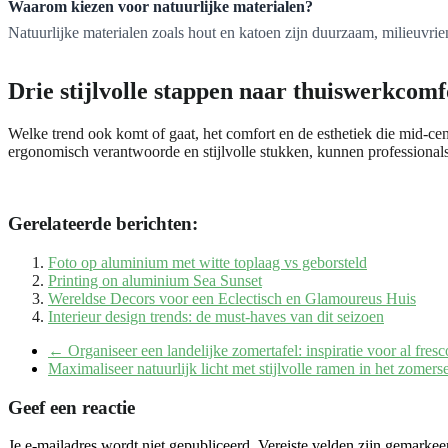
Waarom kiezen voor natuurlijke materialen?
Natuurlijke materialen zoals hout en katoen zijn duurzaam, milieuvri
Drie stijlvolle stappen naar thuiswerkcomf
Welke trend ook komt of gaat, het comfort en de esthetiek die mid-ce
ergonomisch verantwoorde en stijlvolle stukken, kunnen professionals 
Gerelateerde berichten:
Foto op aluminium met witte toplaag vs geborsteld
Printing on aluminium Sea Sunset
Wereldse Decors voor een Eclectisch en Glamoureus Huis
Interieur design trends: de must-haves van dit seizoen
←
Organiseer een landelijke zomertafel: inspiratie voor al fresc
Maximaliseer natuurlijk licht met stijlvolle ramen in het zomer
Geef een reactie
Je e-mailadres wordt niet gepubliceerd.
Vereiste velden zijn gemarke