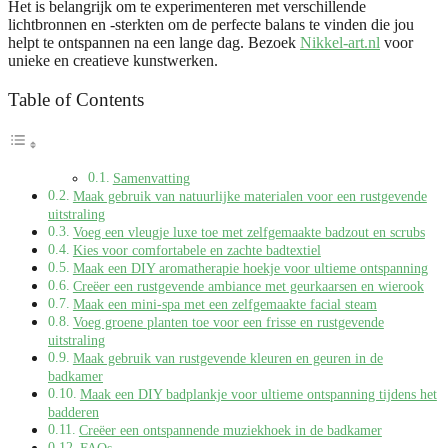
Het is belangrijk om te experimenteren met verschillende
lichtbronnen en -sterkten om de perfecte balans te vinden die jou
helpt te ontspannen na een lange dag. Bezoek
Nikkel-art.nl
voor
unieke en creatieve kunstwerken.
Table of Contents
Samenvatting
Maak gebruik van natuurlijke materialen voor een rustgevende
uitstraling
Voeg een vleugje luxe toe met zelfgemaakte badzout en scrubs
Kies voor comfortabele en zachte badtextiel
Maak een DIY aromatherapie hoekje voor ultieme ontspanning
Creëer een rustgevende ambiance met geurkaarsen en wierook
Maak een mini-spa met een zelfgemaakte facial steam
Voeg groene planten toe voor een frisse en rustgevende
uitstraling
Maak gebruik van rustgevende kleuren en geuren in de
badkamer
Maak een DIY badplankje voor ultieme ontspanning tijdens het
badderen
Creëer een ontspannende muziekhoek in de badkamer
FAQs