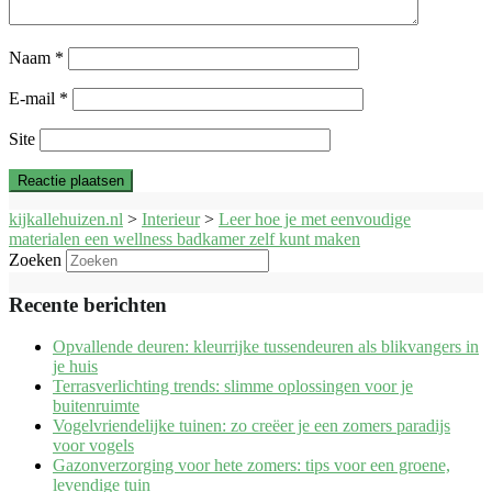
Naam
*
E-mail
*
Site
kijkallehuizen.nl
>
Interieur
>
Leer hoe je met eenvoudige
materialen een wellness badkamer zelf kunt maken
Zoeken
Recente berichten
Opvallende deuren: kleurrijke tussendeuren als blikvangers in
je huis
Terrasverlichting trends: slimme oplossingen voor je
buitenruimte
Vogelvriendelijke tuinen: zo creëer je een zomers paradijs
voor vogels
Gazonverzorging voor hete zomers: tips voor een groene,
levendige tuin