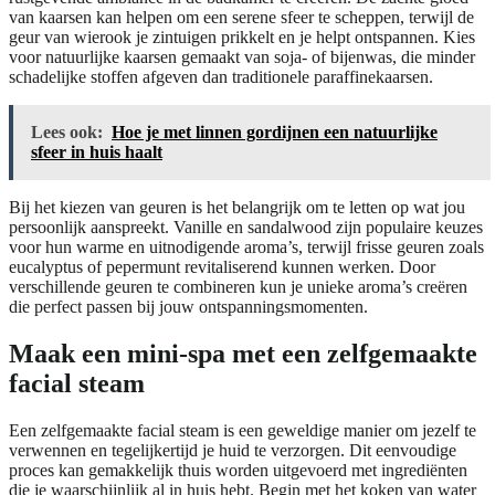
van kaarsen kan helpen om een serene sfeer te scheppen, terwijl de
geur van wierook je zintuigen prikkelt en je helpt ontspannen. Kies
voor natuurlijke kaarsen gemaakt van soja- of bijenwas, die minder
schadelijke stoffen afgeven dan traditionele paraffinekaarsen.
Lees ook:
Hoe je met linnen gordijnen een natuurlijke
sfeer in huis haalt
Bij het kiezen van geuren is het belangrijk om te letten op wat jou
persoonlijk aanspreekt. Vanille en sandalwood zijn populaire keuzes
voor hun warme en uitnodigende aroma’s, terwijl frisse geuren zoals
eucalyptus of pepermunt revitaliserend kunnen werken. Door
verschillende geuren te combineren kun je unieke aroma’s creëren
die perfect passen bij jouw ontspanningsmomenten.
Maak een mini-spa met een zelfgemaakte
facial steam
Een zelfgemaakte facial steam is een geweldige manier om jezelf te
verwennen en tegelijkertijd je huid te verzorgen. Dit eenvoudige
proces kan gemakkelijk thuis worden uitgevoerd met ingrediënten
die je waarschijnlijk al in huis hebt. Begin met het koken van water