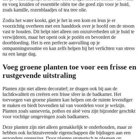
en voeg kruiden of essentiële oliën toe die goed zijn voor je huid,
zoals kamille, rozenblaadjes of tea tree olie.
Zodra het water kookt, giet je het in een kom en leun je er
voorzichtig overheen met een handdoek over je hoofd om de stoom
vast te houden. Dit helpt niet alleen om onzuiverheden uit je huid te
verwijderen, maar het opent ook je poriën en bevordert de
doorbloeding. Het is een perfecte aanvulling op je
ontspanningsroutine en kan zelfs helpen bij het verlichten van stress
na een lange dag.
Voeg groene planten toe voor een frisse en
rustgevende uitstraling
Planten zijn niet alleen decoratief; ze dragen ook bij aan de
luchtkwaliteit en creëren een frisse sfeer in de badkamer. Het
toevoegen van groene planten kan helpen om de ruimte levendiger
te maken en biedt bovendien tal van voordelen voor je welzijn.
Planten zoals sanseveria, pothos en aloë vera zijn bijzonder geschikt
voor vochtige omgevingen zoals badkamers.
Deze planten zijn niet alleen gemakkelijk te onderhouden, maar ze
hebben ook luchtzuiverende eigenschappen die bijdragen aan een
gezondere omgeving. Door planten strategisch te plaatsen op