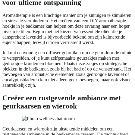
voor ultieme ontspanning
Aromatherapie is een krachtige manier om je zintuigen te stimuleren
en stress te verminderen. Het creëren van een DIY aromatherapie
hoekje in je badkamer kan helpen om deze ervaring naar een hoger
niveau te tillen. Begin met het kiezen van essentiële oliën die je
aanspreken; lavendel is bijvoorbeeld bekend om zijn kalmerende
eigenschappen, terwijl citroen verfrissend werkt.
Je kunt eenvoudig een diffuser gebruiken om de geur door de ruimte
te verspreiden, of je kunt zelfgemaakte geurzakjes maken met
gedroogde kruiden en bloemen. Plaats deze zakjes op strategische
plekken in de badkamer, zoals bij het bad of op de vensterbank. Het
toevoegen van aromatische elementen zoals gedroogde lavendel of
eucalyptusbladeren kan niet alleen geur toevoegen, maar ook visueel
aantrekkelijk zijn.
Creëer een rustgevende ambiance met
geurkaarsen en wierook
Geurkaarsen en wierook zijn uitstekende middelen om een
rustgevende ambiance in de badkamer te creëren. De zachte gloed