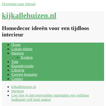
Doorgaan naar inhoud
kijkallehuizen.nl
Homedecor ideeën voor een tijdloos
interieur
Home
Lokale gidsen
Interieur
Keuken
Tuin
Raamdecoratie
Lifestyle
Energie besparen
Contact
kijkallehuizen.nl
Interieur
Leer hoe je met eenvoudige materialen een wellness
badkamer zelf kunt maken