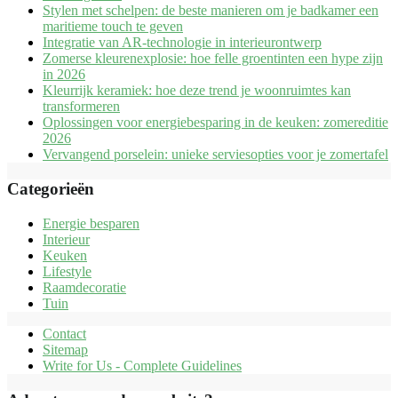
Stylen met schelpen: de beste manieren om je badkamer een
maritieme touch te geven
Integratie van AR-technologie in interieurontwerp
Zomerse kleurenexplosie: hoe felle groentinten een hype zijn
in 2026
Kleurrijk keramiek: hoe deze trend je woonruimtes kan
transformeren
Oplossingen voor energiebesparing in de keuken: zomereditie
2026
Vervangend porselein: unieke serviesopties voor je zomertafel
Categorieën
Energie besparen
Interieur
Keuken
Lifestyle
Raamdecoratie
Tuin
Contact
Sitemap
Write for Us - Complete Guidelines