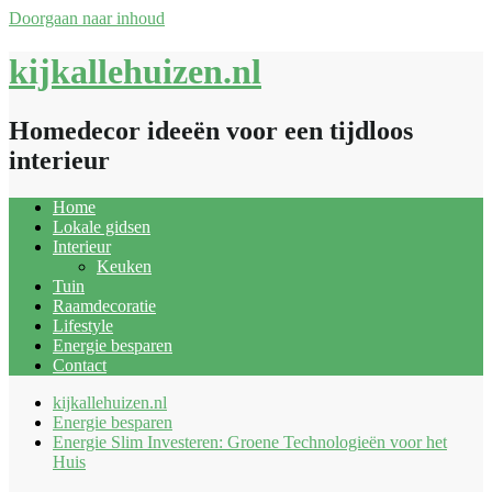
Doorgaan naar inhoud
kijkallehuizen.nl
Homedecor ideeën voor een tijdloos
interieur
Home
Lokale gidsen
Interieur
Keuken
Tuin
Raamdecoratie
Lifestyle
Energie besparen
Contact
kijkallehuizen.nl
Energie besparen
Energie Slim Investeren: Groene Technologieën voor het
Huis