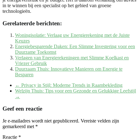
in te winnen bij een specialist op het gebied van groene
technologieën.
Gerelateerde berichten:
Woningisolatie: Verlaag uw Energierekening met de Juiste
Keuzes
Energiebesparende Daken: Een Slimme Investering voor een
Duurzame Toekomst
Verlagen van Energierekeningen met Slimme Koelkast en
Vriezer Gebruik
Duurzaam Thuis: Innovatieve Manieren om Energie te
Besparen
←
Privacy in Stijl: Moderne Trends in Raambekleding
Welzijn Thuis: Tips voor een Gezonde en Gelukkige Leefstijl
→
Geef een reactie
Je e-mailadres wordt niet gepubliceerd.
Vereiste velden zijn
gemarkeerd met
*
Reactie
*