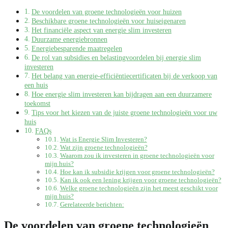
De voordelen van groene technologieën voor huizen
Beschikbare groene technologieën voor huiseigenaren
Het financiële aspect van energie slim investeren
Duurzame energiebronnen
Energiebesparende maatregelen
De rol van subsidies en belastingvoordelen bij energie slim
investeren
Het belang van energie-efficiëntiecertificaten bij de verkoop van
een huis
Hoe energie slim investeren kan bijdragen aan een duurzamere
toekomst
Tips voor het kiezen van de juiste groene technologieën voor uw
huis
FAQs
Wat is Energie Slim Investeren?
Wat zijn groene technologieën?
Waarom zou ik investeren in groene technologieën voor
mijn huis?
Hoe kan ik subsidie krijgen voor groene technologieën?
Kan ik ook een lening krijgen voor groene technologieën?
Welke groene technologieën zijn het meest geschikt voor
mijn huis?
Gerelateerde berichten:
De voordelen van groene technologieën