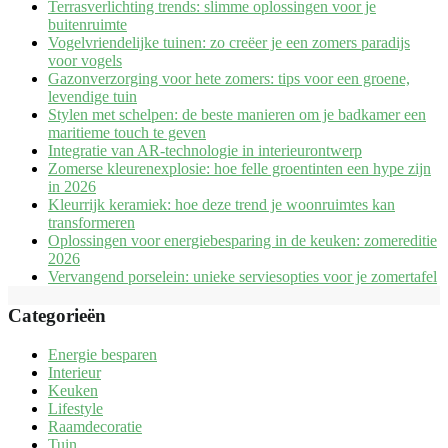
Terrasverlichting trends: slimme oplossingen voor je
buitenruimte
Vogelvriendelijke tuinen: zo creëer je een zomers paradijs
voor vogels
Gazonverzorging voor hete zomers: tips voor een groene,
levendige tuin
Stylen met schelpen: de beste manieren om je badkamer een
maritieme touch te geven
Integratie van AR-technologie in interieurontwerp
Zomerse kleurenexplosie: hoe felle groentinten een hype zijn
in 2026
Kleurrijk keramiek: hoe deze trend je woonruimtes kan
transformeren
Oplossingen voor energiebesparing in de keuken: zomereditie
2026
Vervangend porselein: unieke serviesopties voor je zomertafel
Categorieën
Energie besparen
Interieur
Keuken
Lifestyle
Raamdecoratie
Tuin