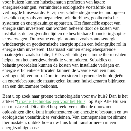
voor huizen kunnen huiseigenaren profiteren van lagere
energierekeningen, verminderde ecologische voetafdruk en
verhoogde huiswaarde. Er zijn verschillende groene technologieën
beschikbaar, zoals zonnepanelen, windturbines, geothermische
systemen en energiezuinige apparaten. Het financiële aspect van
energie slim investeren kan worden beheerd door de kosten van
installatie, de terugverdientijd en de beschikbare financieringsopties
te overwegen. Duurzame energiebronnen zoals zonne-energie,
windenergie en geothermische energie spelen een belangrijke rol in
energie slim investeren. Daarnaast kunnen energiebesparende
maatregelen zoals isolatie, LED-verlichting en slimme thermostaten
helpen om het energieverbruik te verminderen. Subsidies en
belastingvoordelen kunnen de kosten van installatie verlagen en
energie-efficiëntiecertificaten kunnen de waarde van een huis
verhogen bij verkoop. Door te investeren in groene technologieën
en energiebesparende maatregelen kunnen huiseigenaren bijdragen
aan een duurzamere toekomst.
Bent u op zoek naar groene technologieën voor uw huis? Dan is het
artikel “
Groene Technologieën voor het Huis
” op Kijk Alle Huizen
een must-read. Dit artikel bespreekt verschillende duurzame
oplossingen die u kunt implementeren om energie te besparen en uw
ecologische voetafdruk te verkleinen. Van zonnepanelen tot slimme
thermostaten, ontdek hoe u uw huis kunt transformeren in een
energiezuinige oase.